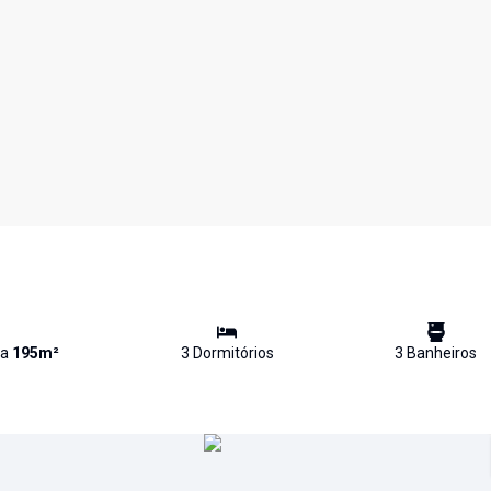
va
195
m²
3
Dormitório
s
3
Banheiro
s