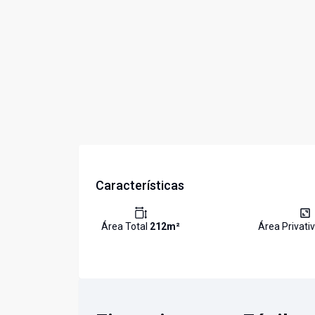
Características
Área Total
212
m²
Área Privati