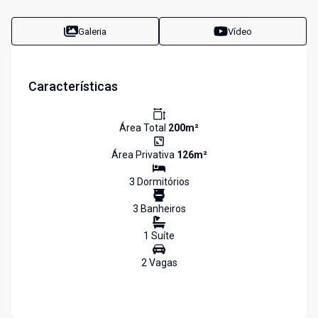
Galeria
Vídeo
Características
Área Total
200
m²
Área Privativa
126
m²
3
Dormitório
s
3
Banheiro
s
1
Suíte
2
Vaga
s