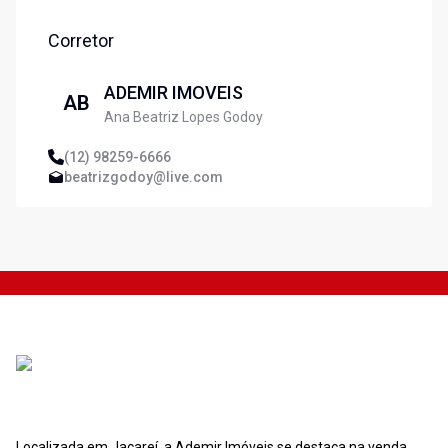
Corretor
ADEMIR IMOVEIS
AB
Ana Beatriz Lopes Godoy
(12) 98259-6666
beatrizgodoy@live.com
Localizada em Jacareí, a Ademir Imóveis se destaca na venda