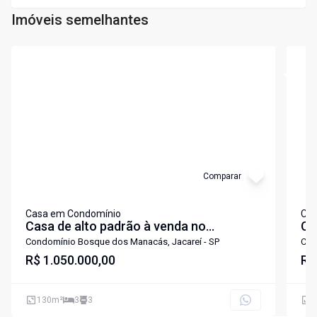
Imóveis semelhantes
Cód:
7322
Cód:
7
Comparar
Casa em Condomínio
Cas
Casa de alto padrão à venda no
Ca
condomínio Bosque dos Manacás - em
do
Condomínio Bosque dos Manacás, Jacareí - SP
Con
R$ 1.050.000,00
Jacareí-SP! 3 quartos sendo 1 suite.
se
R$
130
m²
3
3
2