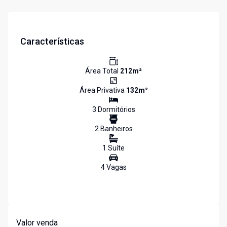
Características
Área Total
212
m²
Área Privativa
132
m²
3
Dormitório
s
2
Banheiro
s
1
Suíte
4
Vaga
s
Valor venda