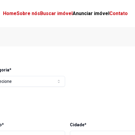
Home
Sobre nós
Buscar imóvel
Anunciar imóvel
Contato
goria*
ecione
o*
Cidade*