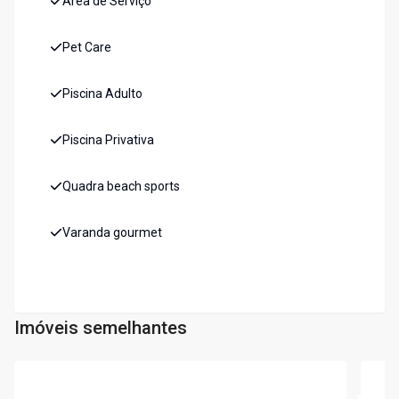
Área de Serviço
Pet Care
Piscina Adulto
Piscina Privativa
Quadra beach sports
Varanda gourmet
Imóveis semelhantes
Cód:
7322
Cód:
7