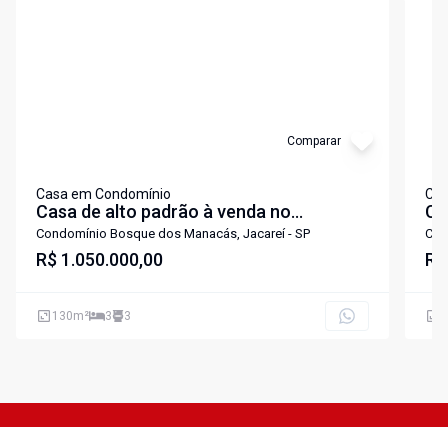
Comparar
Casa em Condomínio
Cas
Casa de alto padrão à venda no
Ca
condomínio Bosque dos Manacás - em
do
Condomínio Bosque dos Manacás, Jacareí - SP
Con
R$ 1.050.000,00
Jacareí-SP! 3 quartos sendo 1 suite.
se
R$
130
m²
3
3
2