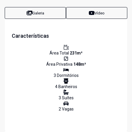
Galeria
Vídeo
Características
Área Total
231
m²
Área Privativa
148
m²
3
Dormitório
s
4
Banheiro
s
3
Suíte
s
2
Vaga
s