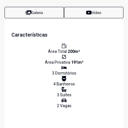
Galeria
Vídeo
Características
Área Total
200
m²
Área Privativa
191
m²
3
Dormitório
s
4
Banheiro
s
3
Suíte
s
2
Vaga
s