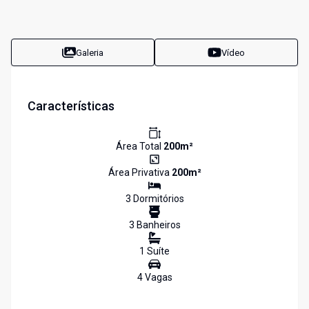
Galeria
Vídeo
Características
Área Total
200
m²
Área Privativa
200
m²
3
Dormitório
s
3
Banheiro
s
1
Suíte
4
Vaga
s