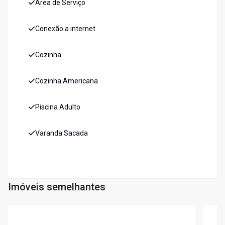
Área de Serviço
Conexão a internet
Cozinha
Cozinha Americana
Piscina Adulto
Varanda Sacada
Imóveis semelhantes
Cód:
AP2687
Cód:
6