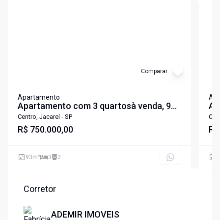
Comparar
Apartamento
Ap
Apartamento com 3 quartosà venda, 93
Ap
m²- Centro - Jacareí/SP
do
Centro, Jacareí - SP
Cent
R$ 750.000,00
Ce
R$
93
m²
3
2
9
Corretor
ADEMIR IMOVEIS