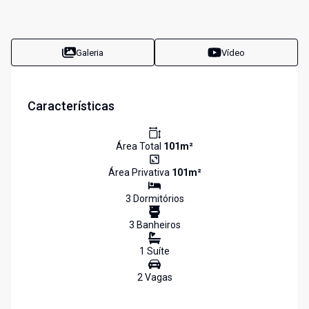
Galeria
Vídeo
Características
Área Total
101
m²
Área Privativa
101
m²
3
Dormitório
s
3
Banheiro
s
1
Suíte
2
Vaga
s