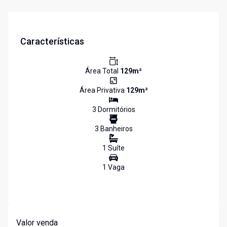
Características
Área Total
129
m²
Área Privativa
129
m²
3
Dormitório
s
3
Banheiro
s
1
Suíte
1
Vaga
Valor venda