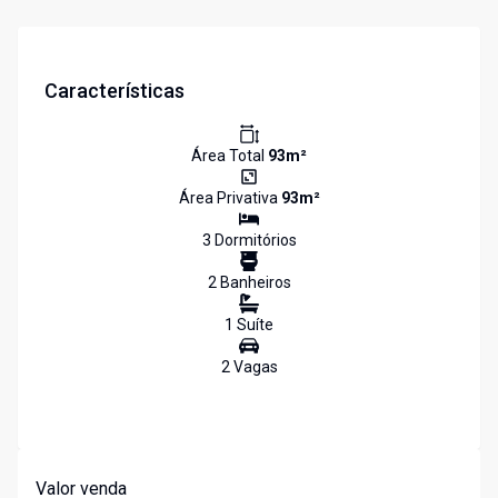
Características
Área Total
93
m²
Área Privativa
93
m²
3
Dormitório
s
2
Banheiro
s
1
Suíte
2
Vaga
s
Valor venda