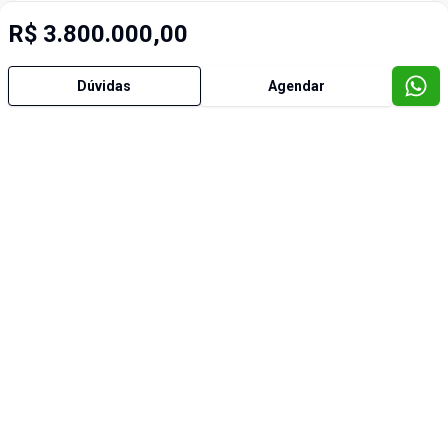
R$ 3.800.000,00
Dúvidas
Agendar
Imóveis semelhantes
Cód:
TE0774
Cód:
T
Comparar