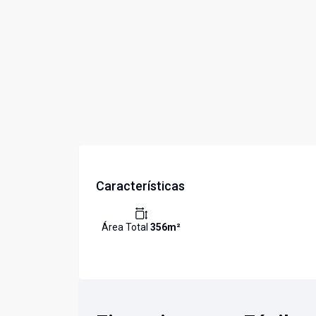
Características
Área Total
356
m²