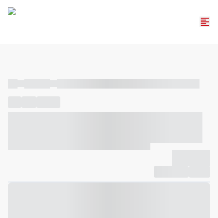
----
----- -----
----- ----- -- ------ ---- ---- -- ----- ----- ----- --- ------
----
-----
---- ------
----- ----- -- ------ ---- ---- -- ----- ----- -----
--- ------
----- ----- -- ------ ---- ---- -- ----- ----- ----- --- ------
-------------
Compartilhar
Favorito