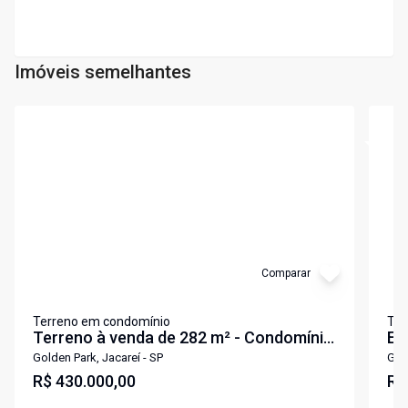
Imóveis semelhantes
Cód:
7433
Cód:
6
Comparar
Terreno em condomínio
Ter
Terreno à venda de 282 m² - Condomínio
EX
Golden Park em Jacareí-SP
CO
Golden Park, Jacareí - SP
Gold
R$ 430.000,00
R$