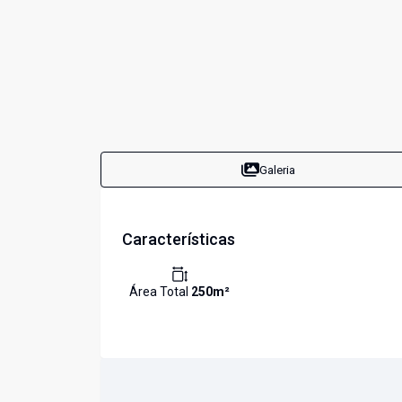
Galeria
Características
Área Total
250
m²