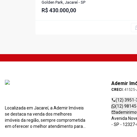
Golden Park em Jacareí-SP
Golden Park, Jacareí - SP
R$ 430.000,00
Ademir Im
CRECI:
41525-
(12) 3951-
(12) 98145
Localizada em Jacareí, a Ademir Imóveis
ademirimo
se destaca na venda dos melhores
Avenida Nove 
imóveis da região, sempre comprometida
- SP - 12327
em oferecer o melhor atendimento para
você e sua família. Entre em contato