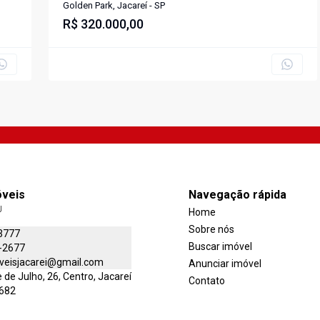
CONDOMÍNIO GOLDEN PARK - 250m²
Golden Park, Jacareí - SP
R$ 320.000,00
óveis
Navegação rápida
J
Home
Sobre nós
3777
Buscar imóvel
-2677
veisjacarei@gmail.com
Anunciar imóvel
de Julho, 26, Centro, Jacareí
Contato
-682