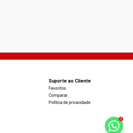
construtores no Condomínio Golden
Golden Park, Jacareí - SP
G
Park - Jacareí-SP
R$ 670.000,00
Suporte ao Cliente
Favoritos
Comparar
Política de privacidade
1