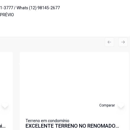
51-3777 / Whats (12) 98145-2677
 PRÉVIO
Previous s
Nex
Cód:
6973
Comparar
Terreno em condomínio
nio
EXCELENTE TERRENO NO RENOMADO