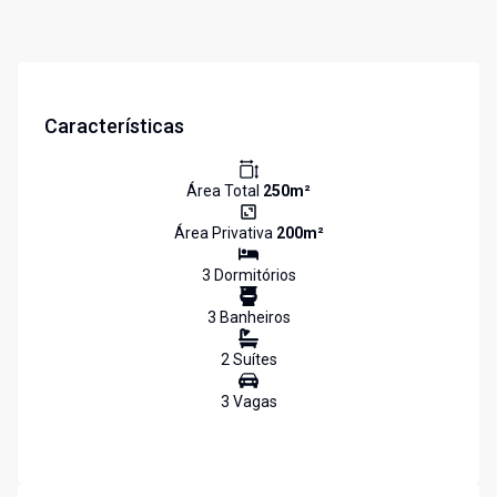
Características
Área Total
250
m²
Área Privativa
200
m²
3
Dormitório
s
3
Banheiro
s
2
Suíte
s
3
Vaga
s