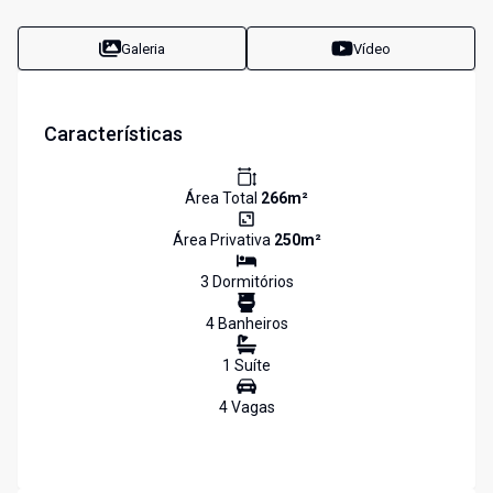
Galeria
Vídeo
Características
Área Total
266
m²
Área Privativa
250
m²
3
Dormitório
s
4
Banheiro
s
1
Suíte
4
Vaga
s