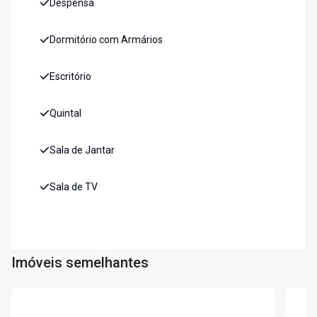
Despensa
Dormitório com Armários
Escritório
Quintal
Sala de Jantar
Sala de TV
Imóveis semelhantes
Cód:
6385
Cód:
C