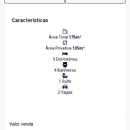
Características
Área Total
175
m²
Área Privativa
135
m²
3
Dormitório
s
4
Banheiro
s
1
Suíte
2
Vaga
s
Valor venda