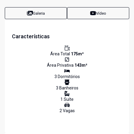
Galeria
Vídeo
Características
Área Total
175
m²
Área Privativa
143
m²
3
Dormitório
s
3
Banheiro
s
1
Suíte
2
Vaga
s