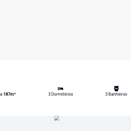
va
187
m²
3
Dormitório
s
3
Banheiro
s