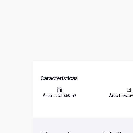
Características
Área Total
250
m²
Área Privati