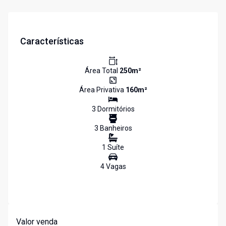
Características
Área Total
250
m²
Área Privativa
160
m²
3
Dormitório
s
3
Banheiro
s
1
Suíte
4
Vaga
s
Valor venda