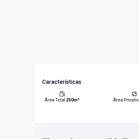
Características
Área Total
250
m²
Área Privati