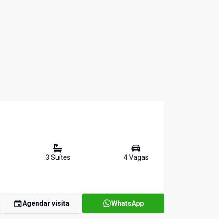
3
Suíte
s
4
Vaga
s
Agendar visita
WhatsApp