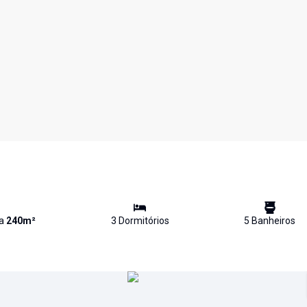
va
240
m²
3
Dormitório
s
5
Banheiro
s