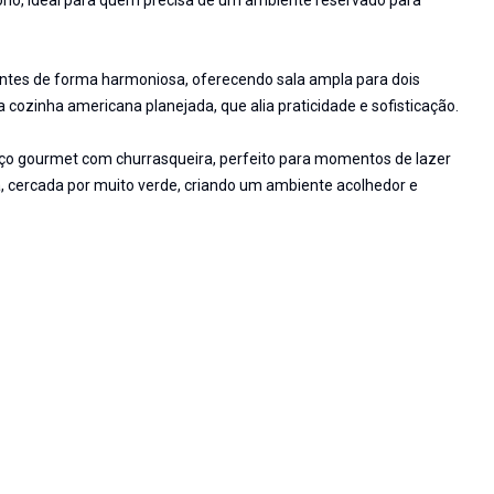
tório, ideal para quem precisa de um ambiente reservado para
ientes de forma harmoniosa, oferecendo sala ampla para dois
 cozinha americana planejada, que alia praticidade e sofisticação.
aço gourmet com churrasqueira, perfeito para momentos de lazer
a, cercada por muito verde, criando um ambiente acolhedor e