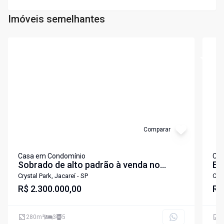
Imóveis semelhantes
Cód:
7410
Cód:
7
Comparar
Casa em Condomínio
Cas
Sobrado de alto padrão à venda no
Ex
Crystal Park I - Porteira Fechada
lo
Crystal Park, Jacareí - SP
Crys
R$ 2.300.000,00
fe
R$
id
se
280
m²
3
5
1