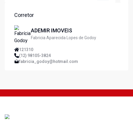
amb
25
ár
Corretor
ADEMIR IMOVEIS
Fabricia Aparecida Lopes de Godoy
121310
(12) 98105-3824
fabricia_godoy@hotmail.com