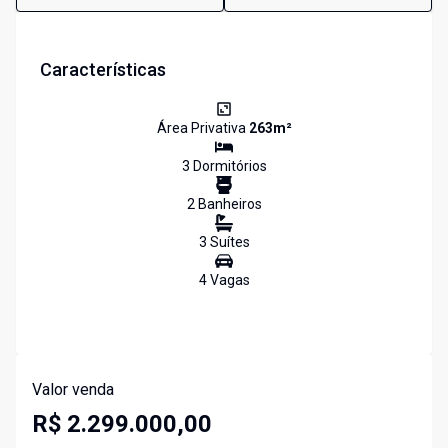
Características
Área Privativa
263
m²
3
Dormitório
s
2
Banheiro
s
3
Suíte
s
4
Vaga
s
Valor venda
R$ 2.299.000,00