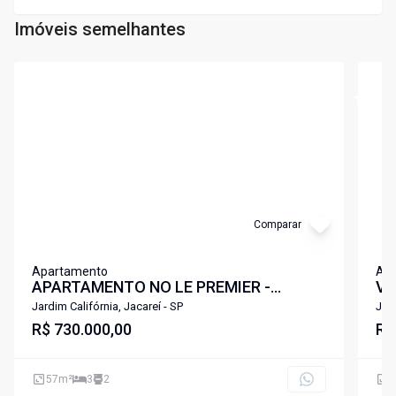
Imóveis semelhantes
Cód:
7122
Cód:
6
Comparar
Apartamento
Ap
APARTAMENTO NO LE PREMIER -
Vi
MODERNO, PLANEJADO E EM
Re
Jardim Califórnia, Jacareí - SP
Jard
LOCALIZAÇÃO ESTRATÉGICA!
R$ 730.000,00
R$
57
m²
3
2
7