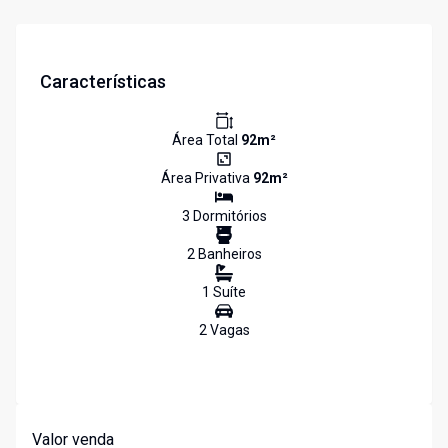
Características
Área Total
92
m²
Área Privativa
92
m²
3
Dormitório
s
2
Banheiro
s
1
Suíte
2
Vaga
s
Valor venda