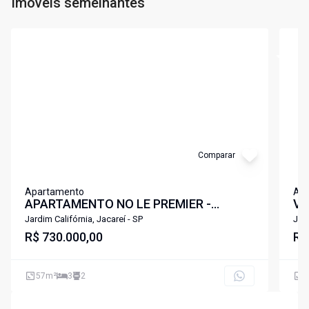
Imóveis semelhantes
Cód:
7122
Cód:
6
Comparar
Apartamento
Ap
APARTAMENTO NO LE PREMIER -
Vi
MODERNO, PLANEJADO E EM
Re
Jardim Califórnia, Jacareí - SP
Jard
LOCALIZAÇÃO ESTRATÉGICA!
R$ 730.000,00
R$
57
m²
3
2
7