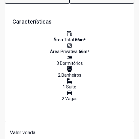
Características
Área Total
66
m²
Área Privativa
66
m²
3
Dormitório
s
2
Banheiro
s
1
Suíte
2
Vaga
s
Valor venda