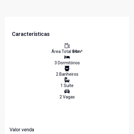
Características
Área Total
84
m²
3
Dormitório
s
2
Banheiro
s
1
Suíte
2
Vaga
s
Valor venda