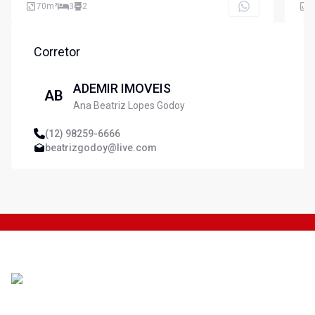
70
m²
3
2
8
Corretor
ADEMIR IMOVEIS
AB
Ana Beatriz Lopes Godoy
(12) 98259-6666
beatrizgodoy@live.com