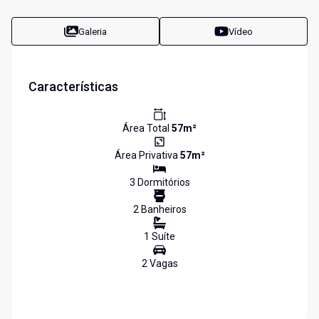
Galeria
Vídeo
Características
Área Total
57
m²
Área Privativa
57
m²
3
Dormitório
s
2
Banheiro
s
1
Suíte
2
Vaga
s