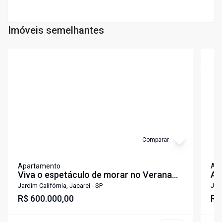
Imóveis semelhantes
Cód:
6991
Cód:
5
Comparar
Apartamento
Ap
Viva o espetáculo de morar no Verana
Ap
Resort - Jacareí, Vale do Paraíba
qu
Jardim Califórnia, Jacareí - SP
Jard
R$ 600.000,00
Ja
R$