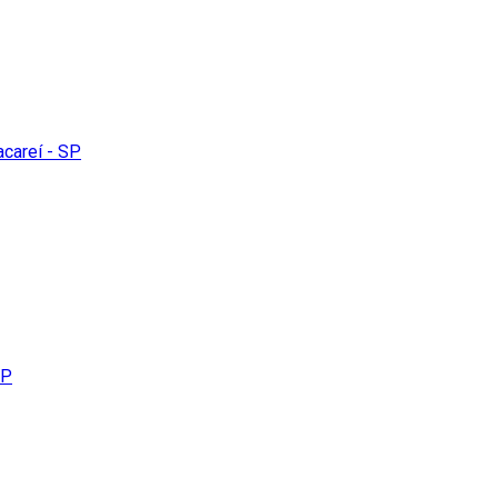
acareí - SP
SP