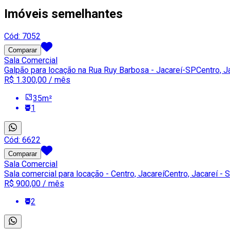
Imóveis semelhantes
Cód:
7052
Comparar
Sala Comercial
Galpão para locação na Rua Ruy Barbosa - Jacareí-SP
Centro, J
R$ 1.300,00
/ mês
35
m²
1
Cód:
6622
Comparar
Sala Comercial
Sala comercial para locação - Centro, Jacareí
Centro, Jacareí - 
R$ 900,00
/ mês
2