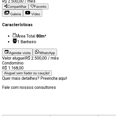
R$ 2.500,00
/ mês
Compartilhar
Favorito
Galeria
Vídeo
Características
Área Total
80
m²
1
Banheiro
Agendar visita
WhatsApp
Valor aluguel
R$ 2.500,00
/ mês
Condomínio
R$ 1.168,00
Aluguel sem fiador ou caução!
Quer mais detalhes? Preencha aqui!
Fale com nossos consultores