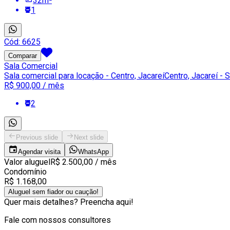
32
m²
1
Cód:
6625
Comparar
Sala Comercial
Sala comercial para locação - Centro, Jacareí
Centro, Jacareí - 
R$ 900,00
/ mês
2
Previous slide
Next slide
Agendar visita
WhatsApp
Valor aluguel
R$ 2.500,00
/ mês
Condomínio
R$ 1.168,00
Aluguel sem fiador ou caução!
Quer mais detalhes? Preencha aqui!
Fale com nossos consultores