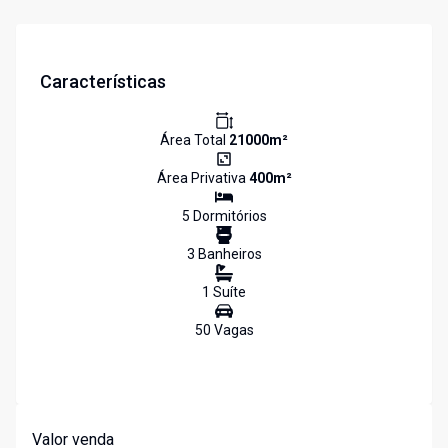
Características
Área Total
21000
m²
Área Privativa
400
m²
5
Dormitório
s
3
Banheiro
s
1
Suíte
50
Vaga
s
Valor venda