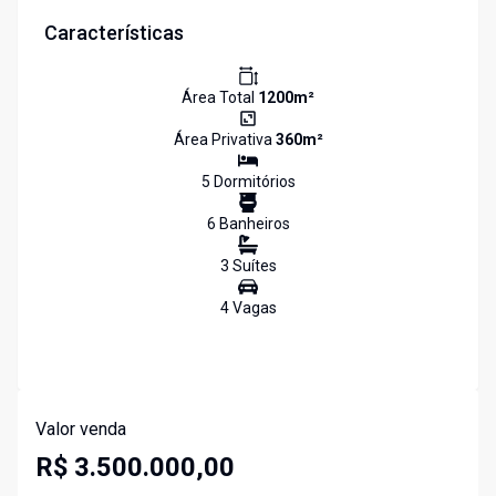
Características
Área Total
1200
m²
Área Privativa
360
m²
5
Dormitório
s
6
Banheiro
s
3
Suíte
s
4
Vaga
s
Valor venda
R$ 3.500.000,00