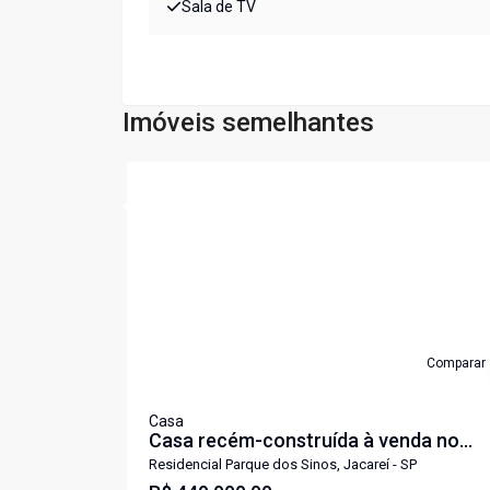
Sala de TV
Imóveis semelhantes
Cód:
7416
Comparar
Casa
Casa recém-construída à venda no
Parque dos Sinos - Jacareí-SP 3 quart
Residencial Parque dos Sinos, Jacareí - SP