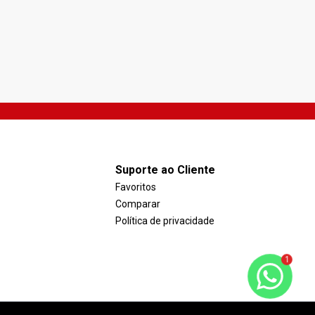
DE CONSTRUÇÃO!
R$ 561.000,00
82
m²
3
2
Suporte ao Cliente
Favoritos
Comparar
Política de privacidade
1