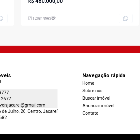
R$ 480.000,00
120
m²
3
1
óveis
Navegação rápida
J
Home
Sobre nós
3777
Buscar imóvel
-2677
veisjacarei@gmail.com
Anunciar imóvel
de Julho, 26, Centro, Jacareí
Contato
-682