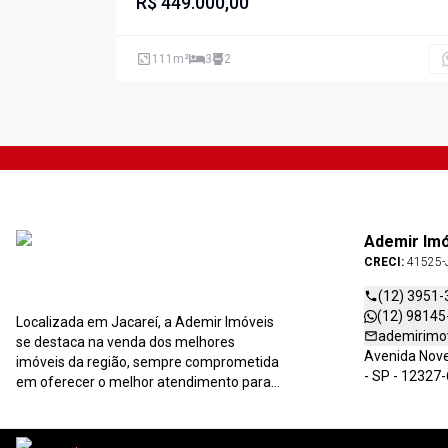
sendo 1 suite
R$ 449.000,00
111
m²
3
2
Ademir Im
CRECI:
41525-
(12) 3951-
(12) 98145
Localizada em Jacareí, a Ademir Imóveis
ademirimo
se destaca na venda dos melhores
Avenida Nove 
imóveis da região, sempre comprometida
- SP - 12327
em oferecer o melhor atendimento para
você e sua família. Entre em contato
conosco ou faça-nos uma visita!