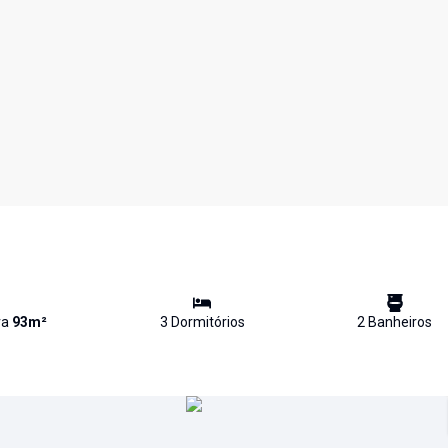
va
93
m²
3
Dormitório
s
2
Banheiro
s