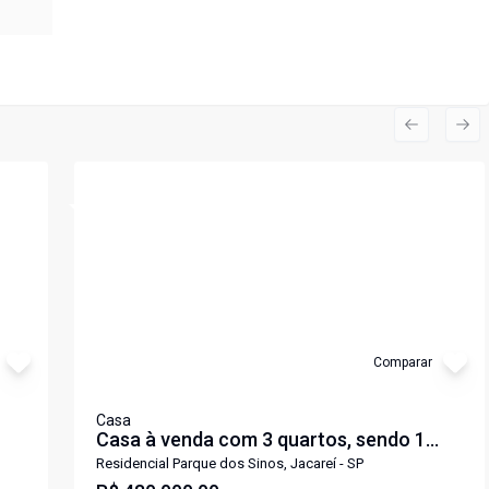
Previous s
Nex
Cód:
7431
Comparar
Casa
Casa à venda com 3 quartos, sendo 1
os
suíte, no Parque dos Sinos - Jacareí-SP
Residencial Parque dos Sinos, Jacareí - SP