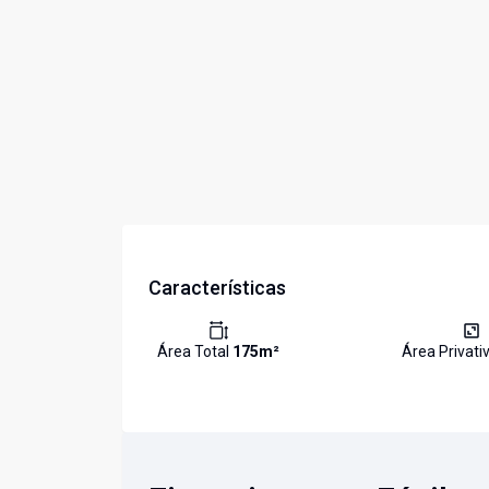
Características
Área Total
175
m²
Área Privati