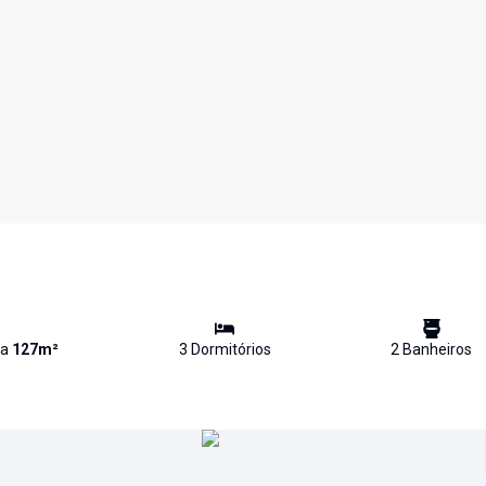
va
127
m²
3
Dormitório
s
2
Banheiro
s