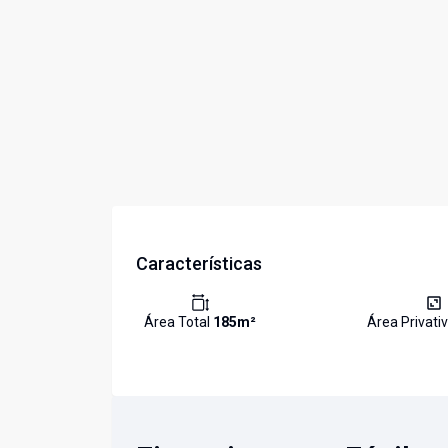
Características
Área Total
185
m²
Área Privati