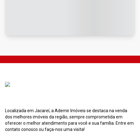
Localizada em Jacareí, a Ademir Imóveis se destaca na venda
dos melhores imóveis da região, sempre comprometida em
oferecer o melhor atendimento para você e sua família. Entre em
contato conosco ou faça-nos uma visita!