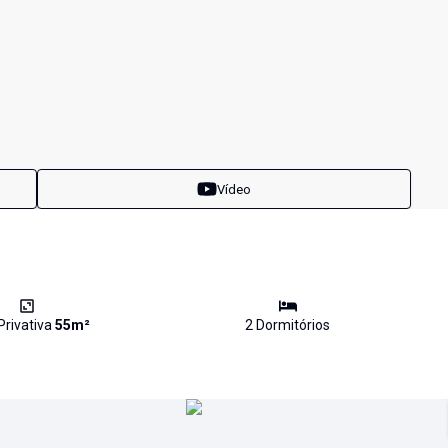
Vídeo
Privativa
55
m²
2
Dormitório
s