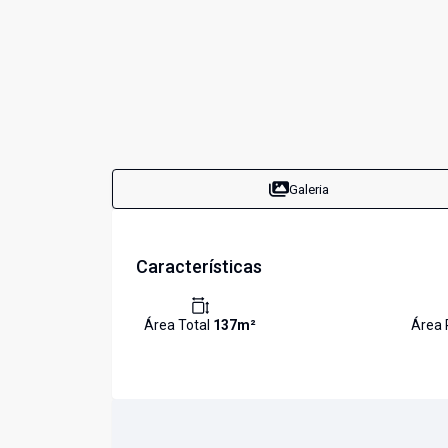
Galeria
Características
Área Total
137
m²
Área 