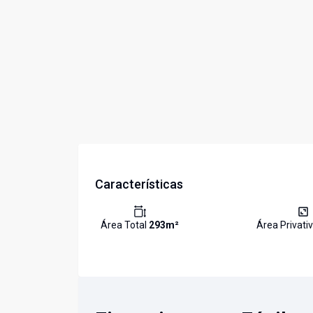
Características
Área Total
293
m²
Área Privati