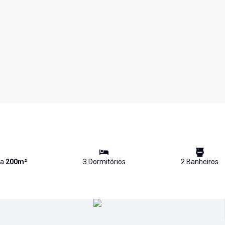
va
200
m²
3
Dormitório
s
2
Banheiro
s