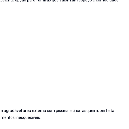
celente opção para famílias que valorizam espaço e comodidade.
a agradável área externa com piscina e churrasqueira, perfeita
omentos inesquecíveis.