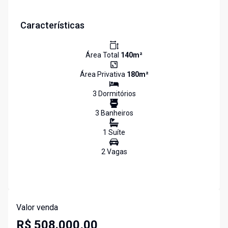
Características
Área Total
140
m²
Área Privativa
180
m²
3
Dormitório
s
3
Banheiro
s
1
Suíte
2
Vaga
s
Valor venda
R$ 508.000,00