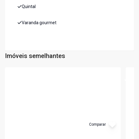
Quintal
Varanda gourmet
Imóveis semelhantes
Cód:
7404
Cód:
7
Comparar