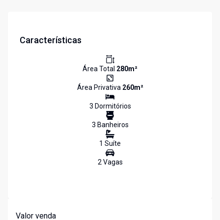
Características
Área Total
280
m²
Área Privativa
260
m²
3
Dormitório
s
3
Banheiro
s
1
Suíte
2
Vaga
s
Valor venda