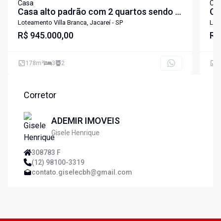
Casa
Ca
Casa alto padrão com 2 quartos sendo 1
Ca
suite à venda no Vila Branca - Jacareí-
SP
Loteamento Villa Branca, Jacareí - SP
Lote
SP
R$ 945.000,00
R$
178
m²
3
2
1
Corretor
ADEMIR IMOVEIS
Gisele Henrique
308783 F
(12) 98100-3319
contato.giselecbh@gmail.com