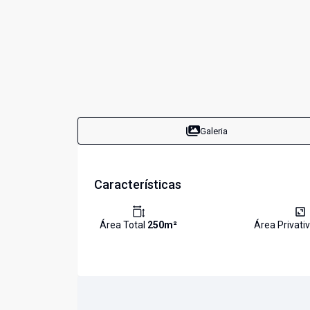
Galeria
Características
Área Total
250
m²
Área Privati