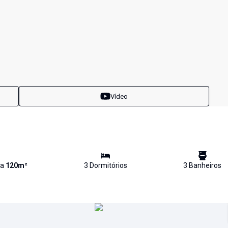
Vídeo
va
120
m²
3
Dormitório
s
3
Banheiro
s