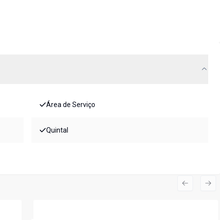
Área de Serviço
Quintal
Previous s
Nex
Cód:
7401