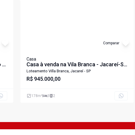
Comparar
Casa
 1
Casa à venda na Vila Branca - Jacareí-SP
-SP
2 quartos sendo 1 suite
Loteamento Villa Branca, Jacareí - SP
R$ 945.000,00
178
m²
3
2