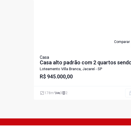
Comparar
Casa
Casa alto padrão com 2 quartos sendo
suite à venda no Vila Branca - Jacareí
Loteamento Villa Branca, Jacareí - SP
R$ 945.000,00
178
m²
3
2