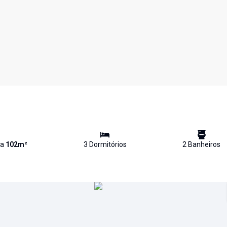
va
102
m²
3
Dormitório
s
2
Banheiro
s