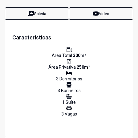
Galeria
Vídeo
Características
Área Total
300
m²
Área Privativa
250
m²
3
Dormitório
s
3
Banheiro
s
1
Suíte
3
Vaga
s