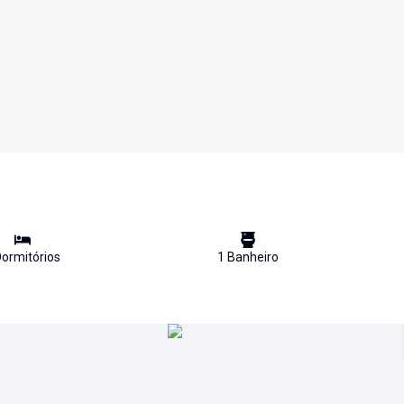
ormitório
s
1
Banheiro