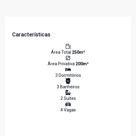
Características
Área Total
250
m²
Área Privativa
200
m²
3
Dormitório
s
3
Banheiro
s
2
Suíte
s
4
Vaga
s