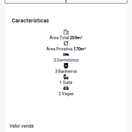
Características
Área Total
250
m²
Área Privativa
170
m²
3
Dormitório
s
3
Banheiro
s
1
Suíte
2
Vaga
s
Valor venda