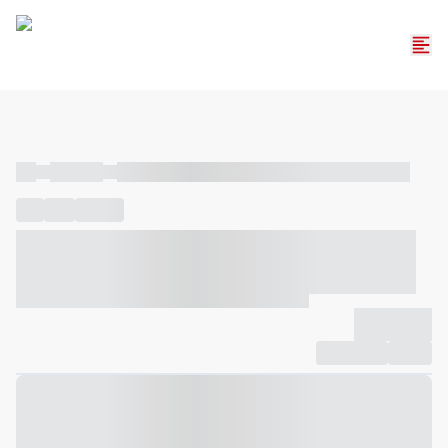
----
----- -----
----- ----- -- ------ ---- ---- -- ----- ----- ----- --- ------
----
-----
---- ------
----- ----- -- ------ ---- ---- -- ----- ----- -----
--- ------
----- ----- -- ------ ---- ---- -- ----- ----- ----- --- ------
-------------
Compartilhar
Favorito