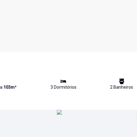
va
103
m²
3
Dormitório
s
2
Banheiro
s