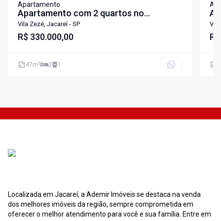
Apartamento
Ap
Apartamento com 2 quartos no
Ap
Residencial Flora, Jacareí-SP
Re
Vila Zezé, Jacareí - SP
Vila
R$ 330.000,00
R$
47
m²
2
1
4
Localizada em Jacareí, a Ademir Imóveis se destaca na venda
dos melhores imóveis da região, sempre comprometida em
oferecer o melhor atendimento para você e sua família. Entre em