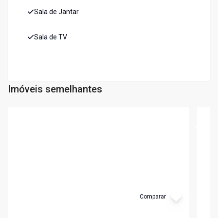
Sala de Jantar
Sala de TV
Imóveis semelhantes
Cód:
7320
Cód:
6
Comparar