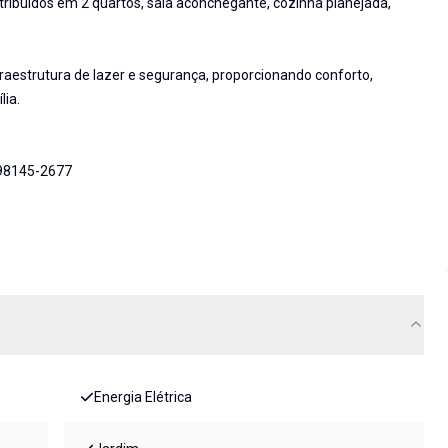
tribuídos em 2 quartos, sala aconchegante, cozinha planejada,
raestrutura de lazer e segurança, proporcionando conforto,
lia.
 98145-2677
Energia Elétrica