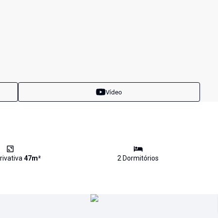
Vídeo
rivativa
47
m²
2
Dormitório
s