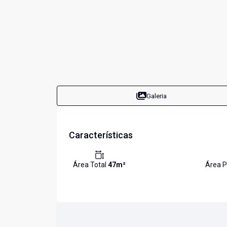
Galeria
Características
Área Total
47
m²
Área P