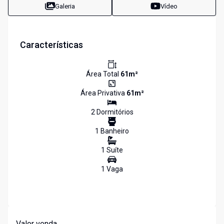
Galeria
Vídeo
Características
Área Total
61
m²
Área Privativa
61
m²
2
Dormitório
s
1
Banheiro
1
Suíte
1
Vaga
Valor venda