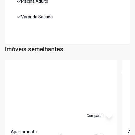
Piscina Adulto
Varanda Sacada
Imóveis semelhantes
Cód:
7133
Cód:
A
Comparar
Apartamento
Ap