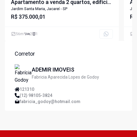
Apartamento a venda 2 quartos, edifício
Ap
Lumina Jacareí/SP
Re
Jardim Santa Maria, Jacareí - SP
Jard
R$ 375.000,01
Ja
R$
56
m²
2
1
5
Corretor
ADEMIR IMOVEIS
Fabricia Aparecida Lopes de Godoy
121310
(12) 98105-3824
fabricia_godoy@hotmail.com