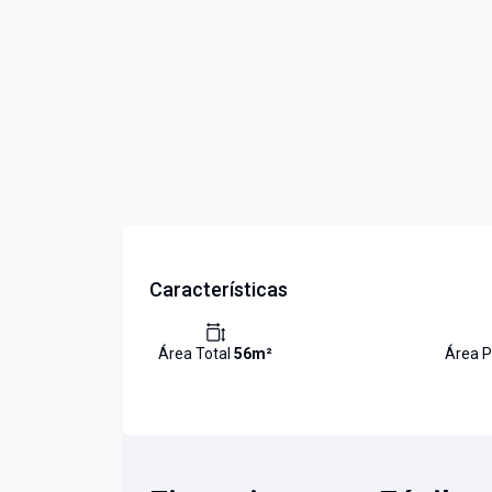
Características
Área Total
56
m²
Área P