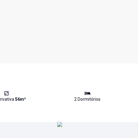
rivativa
56
m²
2
Dormitório
s