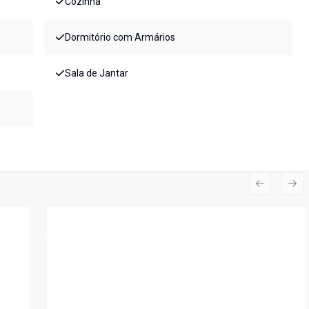
Cozinha
Dormitório com Armários
Sala de Jantar
Previous s
Nex
Cód:
AP2664