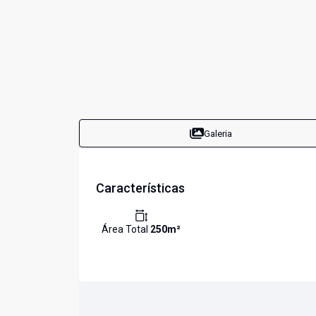
Galeria
Características
Área Total
250
m²