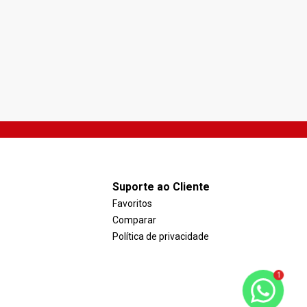
Jacareí/SP
V
Villa Branca, Jacareí - SP
V
R$ 405.000,00
Suporte ao Cliente
Favoritos
Comparar
Política de privacidade
1