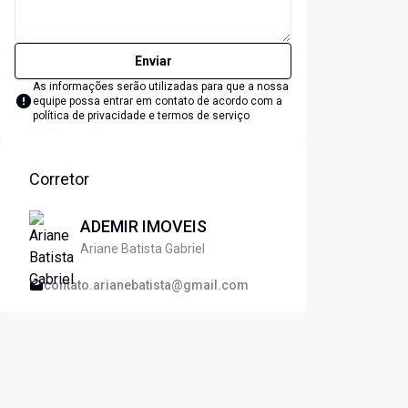
Enviar
As informações serão utilizadas para que a nossa
equipe possa entrar em contato de acordo com a
política de privacidade e termos de serviço
lide
t slide
Corretor
Cód:
6794
Có
ADEMIR IMOVEIS
Ariane Batista Gabriel
contato.arianebatista@gmail.com
Comparar
Terreno
T
Terreno à Venda no Villa Branca -