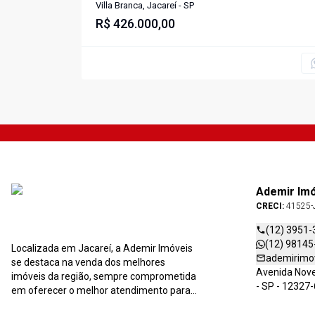
Branca, Jacareí - TE0802.
Villa Branca, Jacareí - SP
R$ 426.000,00
Ademir Im
CRECI:
41525-
(12) 3951-
(12) 98145
Localizada em Jacareí, a Ademir Imóveis
ademirimo
se destaca na venda dos melhores
Avenida Nove 
imóveis da região, sempre comprometida
- SP - 12327
em oferecer o melhor atendimento para
você e sua família. Entre em contato