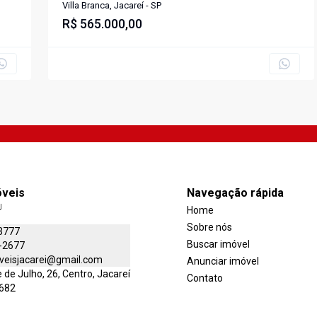
Loteamento Villa Branca, Jacareí -
Villa Branca, Jacareí - SP
TE1084.
R$ 565.000,00
óveis
Navegação rápida
J
Home
Sobre nós
3777
Buscar imóvel
-2677
veisjacarei@gmail.com
Anunciar imóvel
de Julho, 26, Centro, Jacareí
Contato
-682