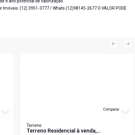
 e alto potencial de valorização.
ir Imóveis: (12) 3951-3777 / Whats (12)98145-2677 O VALOR PODE
Previous s
Nex
Cód:
TE1084
Comparar
Terreno
Terreno Residencial à venda,